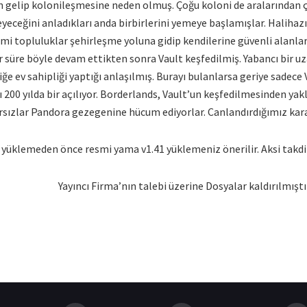
n gelip kolonileşmesine neden olmuş. Çoğu koloni de aralarından 
yeceğini anladıkları anda birbirlerini yemeye başlamışlar. Halihaz
imi topluluklar şehirleşme yoluna gidip kendilerine güvenli alanlar
süre böyle devam ettikten sonra Vault keşfedilmiş. Yabancı bir uzay
ğe ev sahipliği yaptığı anlaşılmış. Burayı bulanlarsa geriye sadece 
200 yılda bir açılıyor. Borderlands, Vault’un keşfedilmesinden yakla
hırsızlar Pandora gezegenine hücum ediyorlar. Canlandırdığımız kar
yüklemeden önce resmi yama v1.41 yüklemeniz önerilir. Aksi takdird
Yayıncı Firma’nın talebi üzerine Dosyalar kaldırılmıştı