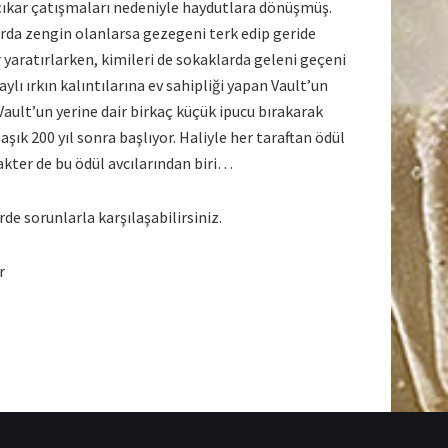
çıkar çatışmaları nedeniyle haydutlara dönüşmüş.
ırda zengin olanlarsa gezegeni terk edip geride
 yaratırlarken, kimileri de sokaklarda geleni geçeni
lı ırkın kalıntılarına ev sahipliği yapan Vault’un
Vault’un yerine dair birkaç küçük ipucu bırakarak
şık 200 yıl sonra başlıyor. Haliyle her taraftan ödül
akter de bu ödül avcılarından biri…
e sorunlarla karşılaşabilirsiniz.
r