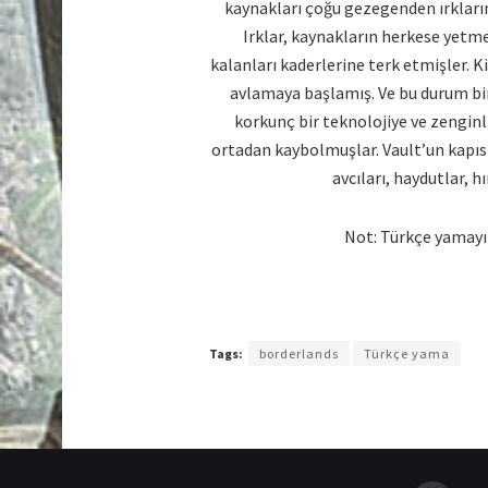
kaynakları çoğu gezegenden ırkları
Irklar, kaynakların herkese yetme
kalanları kaderlerine terk etmişler. K
avlamaya başlamış. Ve bu durum bir 
korkunç bir teknolojiye ve zenginli
ortadan kaybolmuşlar. Vault’un kapısı 
avcıları, haydutlar, 
Not: Türkçe yamayı 
Tags:
borderlands
Türkçe yama