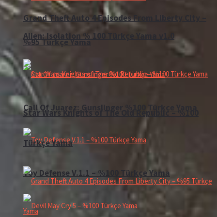
Grand Theft Auto 4 Episodes From Liberty City –
Alien: Isolation % 100 Türkçe Yama v1.0
%95 Türkçe Yama
Call Of Juarez: Gunslinger %100 Türkçe Yama
Star Wars Knights of The Old Republic – %100
Türkçe Yama
Toy Defense V.1.1 – %100 Türkçe Yama