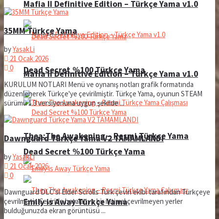
Mafia II Definitive Edition – Türkçe Yama v1.0
35MM Türkçe Yama
by
YasakLi
21 Ocak 2026
0
Dead Secret %100 Türkçe Yama
Mafia II Definitive Edition – Türkçe Yama v1.0
KURULUM NOTLARI Menü ve oynanış notları grafik formatında
düzenlenerek Türkçe'ye çevirilmiştir. Türkçe Yama, oyunun STEAM
sürümü 1.3 versiyonuna uygun şekilde ...
Thea:The Awakening – Resmi Türkçe Yama
Dawnguard Türkçe Yama V2 TAMAMLANDI
Dead Secret %100 Türkçe Yama
by
YasakLi
21 Ocak 2026
0
Dawnguard DLC'si Elder Scrolls Türk çeviri ekibi tarafından Türkçeye
Emily is Away Türkçe Yama
çevrilmiştir. Çeviride hatalar ve bir ihtimal çevrilmeyen yerler
bulduğunuzda ekran görüntüsü ...