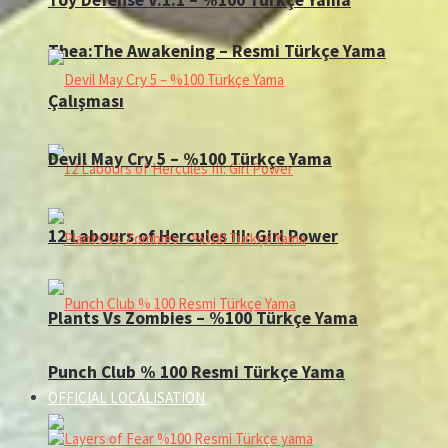
Thea:The Awakening – Resmi Türkçe Yama
Çalışması
Devil May Cry 5 – %100 Türkçe Yama
12 Labours of Hercules III: Girl Power
Plants Vs Zombies – %100 Türkçe Yama
Punch Club % 100 Resmi Türkçe Yama
OFFICIAL LOCALISATION