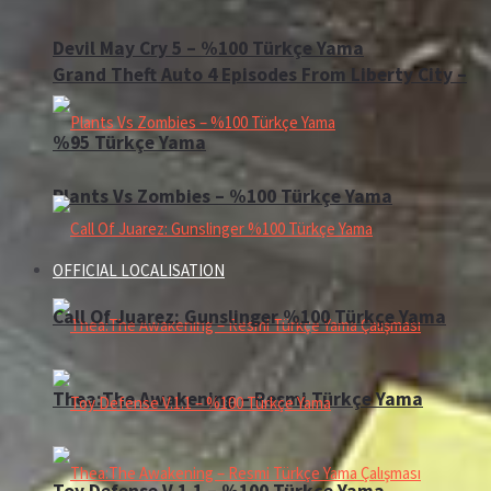
Devil May Cry 5 – %100 Türkçe Yama
Grand Theft Auto 4 Episodes From Liberty City –
%95 Türkçe Yama
Plants Vs Zombies – %100 Türkçe Yama
OFFICIAL LOCALISATION
Call Of Juarez: Gunslinger %100 Türkçe Yama
Thea:The Awakening – Resmi Türkçe Yama
Toy Defense V.1.1 – %100 Türkçe Yama