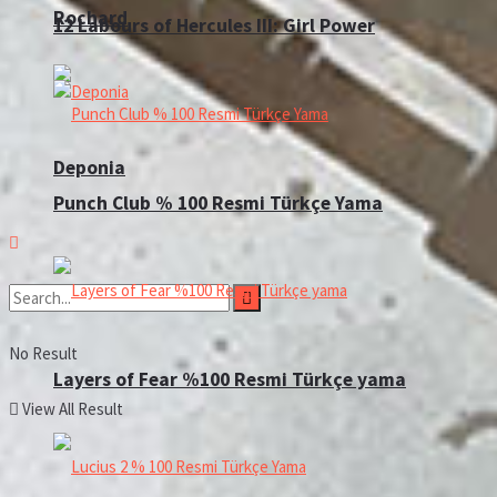
Rochard
12 Labours of Hercules III: Girl Power
Deponia
Punch Club % 100 Resmi Türkçe Yama
No Result
Layers of Fear %100 Resmi Türkçe yama
View All Result