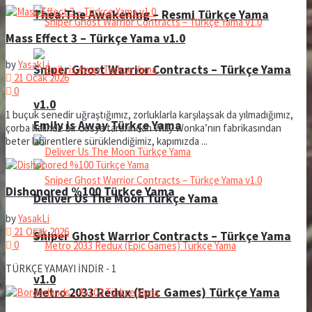
Thea:The Awakening – Resmi Türkçe Yama
Mass Effect 3 – Türkçe Yama v1.0
by
YasakLi
Sniper Ghost Warrior Contracts – Türkçe Yama
21 Ocak 2026
0
v1.0
1 buçuk senedir uğraştığımız, zorluklarla karşılaşsak da yılmadığımız,
Emily is Away Türkçe Yama
çorba halinde bir dosya tarafından Willy Wonka’nın fabrikasından
beter labirentlere sürüklendiğimiz, kapımızda ...
Dishonored %100 Türkçe Yama
Deliver Us The Moon Türkçe Yama
by
YasakLi
21 Ocak 2026
Sniper Ghost Warrior Contracts – Türkçe Yama
0
TÜRKÇE YAMAYI İNDİR - 1
v1.0
Metro 2033 Redux (Epic Games) Türkçe Yama