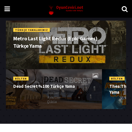
TÜRKÇE YAMALARIMIZ
Metro Last Light Redux (Epic Games)
Türkçe Yama
BÜLTEN
BÜLTEN
Dead Secret %100 Türkçe Yama
Thea:The A
Yama