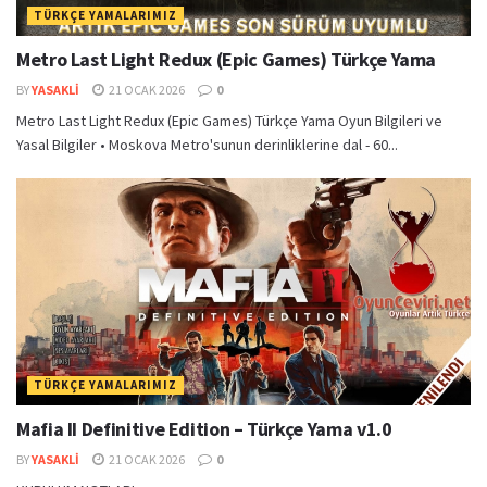
TÜRKÇE YAMALARIMIZ
Metro Last Light Redux (Epic Games) Türkçe Yama
BY
YASAKLI
21 OCAK 2026
0
Metro Last Light Redux (Epic Games) Türkçe Yama Oyun Bilgileri ve
Yasal Bilgiler • Moskova Metro'sunun derinliklerine dal - 60...
TÜRKÇE YAMALARIMIZ
Mafia II Definitive Edition – Türkçe Yama v1.0
BY
YASAKLI
21 OCAK 2026
0