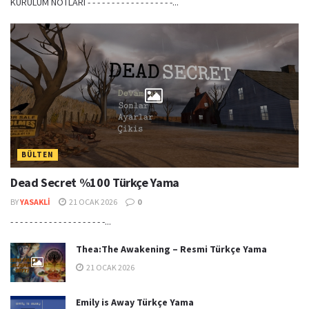
KURULUM NOTLARI - - - - - - - - - - - - - - - - - -...
BÜLTEN
Dead Secret %100 Türkçe Yama
BY
YASAKLI
21 OCAK 2026
0
- - - - - - - - - - - - - - - - - - - -...
Thea:The Awakening – Resmi Türkçe Yama
21 OCAK 2026
Emily is Away Türkçe Yama