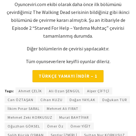
Oyunceviri.com ekibi olarak daha önce ilk bölümünü
çevirdiğimiz The Walking Dead serisinin bildiğiniz gibi ikinci
bölümünü de çevirme kararı almıştık. Şu an itibariyle de
Episode 2 “Starved For Help – Yardıma Muhtaç” çevirisi
tamamlanmış durumda.
Diğer bölümlerin de çevirisi yapılacaktır.
Tüm oyunseverlere keyifli oyunlar dileriz.
TÜRKÇE YAMAYI İNDİR – 1
Tags:
Ahmet ÇELİK
Ali Ozan ŞENGÜL
Alper ÇİFTÇİ
Can ÖZTAŞAN
Cihan KUZU
Doğan YAYLAK
Doğukan TUR
İlkim Pınar SARAL
Mehmet Ali FIRAT
Mehmet Zeki KORKUSUZ
Murat BAHTİYAR
Oğuzhan GÖKSEL
Ömer Öz
Ömer YİĞİT
Salih Küçük OSMAN
Serdar İZMİRLİ
Sultan Nur KORKUSUZ