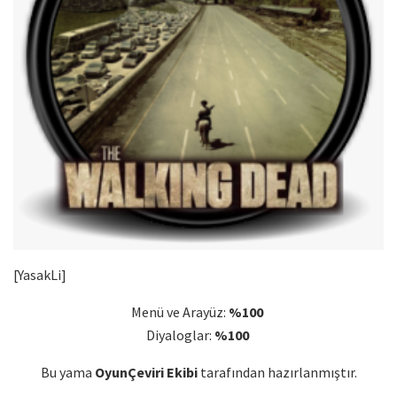
[YasakLi]
Menü ve Arayüz:
%100
Diyaloglar:
%100
Bu yama
OyunÇeviri Ekibi
tarafından hazırlanmıştır.