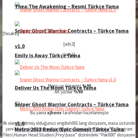
Thea:The Awakening – Resmi Türkçe Yama
Sniper Ghost Warrior Contracts – Türkçe Yama
[YasakLi]
[ads2]
v1.0
[ads1]
Emily is Away Türkçe Yama
Menü ve Görevler
%95
Deliver Us The Moon Türkçe Yama
Alt yazılar
%90
Sniper Ghost Warrior Contracts – Türkçe Yama
Bu yama
xjhonx
tarafından hazırlanmıştır.
İlk olarak indirmiş olduğunuz engilish001.lang dosyasını, masa üstünde
v1.0
yeni bir klasör oluşturarak içine atın. İkinci işlem olarak, “C:\Program
Metro 2033 Redux (Epic Games) Türkçe Yama
Files\Human Head Studios\Prey\base” dizinindeki “Pak000” dosyasını