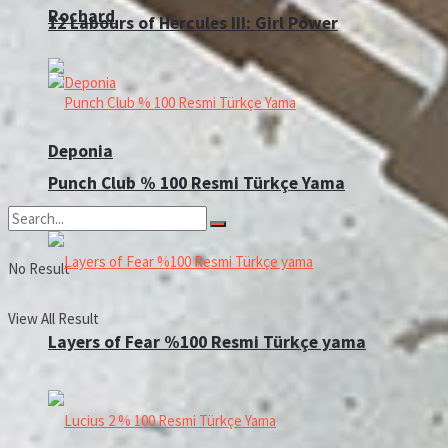
Rochard
12 Labours of Hercules III: Girl Power
Deponia
Punch Club % 100 Resmi Türkçe Yama
No Result
View All Result
Layers of Fear %100 Resmi Türkçe yama