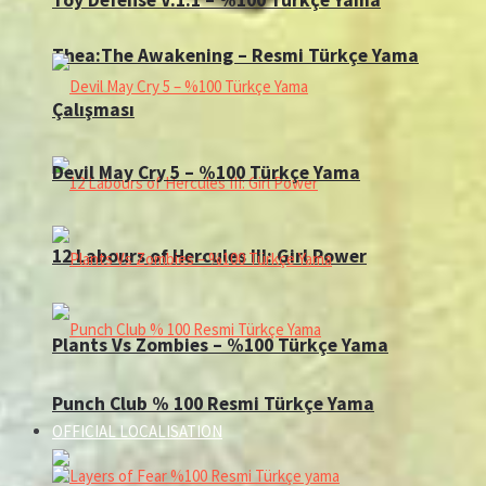
Thea:The Awakening – Resmi Türkçe Yama
Çalışması
Devil May Cry 5 – %100 Türkçe Yama
12 Labours of Hercules III: Girl Power
Plants Vs Zombies – %100 Türkçe Yama
Punch Club % 100 Resmi Türkçe Yama
OFFICIAL LOCALISATION