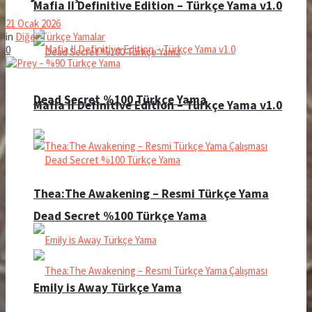
Mafia II Definitive Edition – Türkçe Yama v1.0
21 Ocak 2026
in
Diğer Türkçe Yamalar
0
Dead Secret %100 Türkçe Yama
Mafia II Definitive Edition – Türkçe Yama v1.0
Thea:The Awakening – Resmi Türkçe Yama
Dead Secret %100 Türkçe Yama
Emily is Away Türkçe Yama