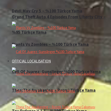
Devil May Cry 5 – %100 Türkçe Yama
Grand Theft Auto 4 Episodes From Liberty City –
%95 Türkçe Yama
Plants Vs Zombies – %100 Türkçe Yama
OFFICIAL LOCALISATION
Call Of Juarez: Gunslinger %100 Türkçe Yama
Thea:The Awakening – Resmi Türkçe Yama
Toy Defense V.1.1 – %100 Türkçe Yama