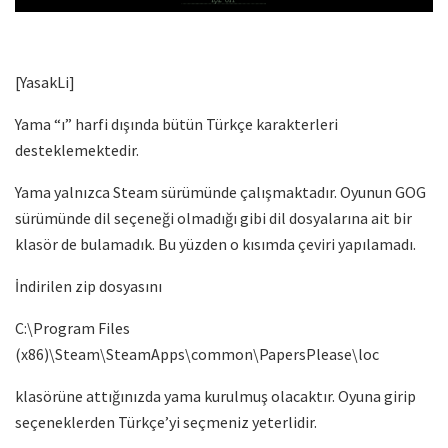
[YasakLi]
Yama “ı” harfi dışında bütün Türkçe karakterleri
desteklemektedir.
Yama yalnızca Steam sürümünde çalışmaktadır. Oyunun GOG
sürümünde dil seçeneği olmadığı gibi dil dosyalarına ait bir
klasör de bulamadık. Bu yüzden o kısımda çeviri yapılamadı.
İndirilen zip dosyasını
C:\Program Files
(x86)\Steam\SteamApps\common\PapersPlease\loc
klasörüne attığınızda yama kurulmuş olacaktır. Oyuna girip
seçeneklerden Türkçe’yi seçmeniz yeterlidir.