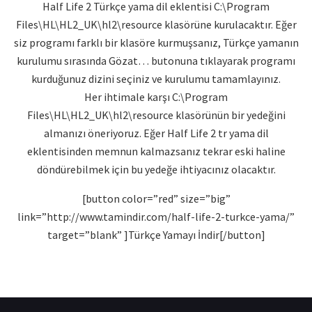
Half Life 2 Türkçe yama dil eklentisi C:\Program
Files\HL\HL2_UK\hl2\resource klasörüne kurulacaktır. Eğer
siz programı farklı bir klasöre kurmuşsanız, Türkçe yamanın
kurulumu sırasında Gözat… butonuna tıklayarak programı
kurduğunuz dizini seçiniz ve kurulumu tamamlayınız.
Her ihtimale karşı C:\Program
Files\HL\HL2_UK\hl2\resource klasörünün bir yedeğini
almanızı öneriyoruz. Eğer Half Life 2 tr yama dil
eklentisinden memnun kalmazsanız tekrar eski haline
döndürebilmek için bu yedeğe ihtiyacınız olacaktır.
[button color=”red” size=”big”
link=”http://www.tamindir.com/half-life-2-turkce-yama/”
target=”blank” ]Türkçe Yamayı İndir[/button]