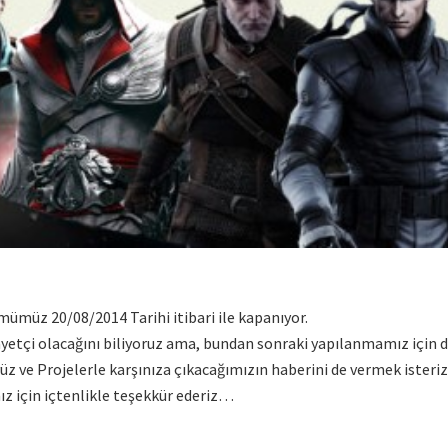
mümüz 20/08/2014 Tarihi itibari ile kapanıyor.
yetçi olacağını biliyoruz ama, bundan sonraki yapılanmamız için 
yüz ve Projelerle karşınıza çıkacağımızın haberini de vermek isteriz
nız için içtenlikle teşekkür ederiz…