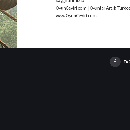
Saygılarımızla
OyunCeviri.com | Oyunlar Artık Türkçe
www.OyunCeviri.com
FA