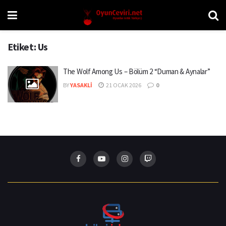
Etiket:
Us
The Wolf Among Us – Bölüm 2 “Duman & Aynalar”
BY
YASAKLI
21 OCAK 2026
0