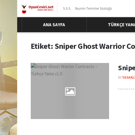
S.S.S.
Skyrim Terimler Sözlüğü
ANA SAYFA
TÜRKÇE YAM
Etiket:
Sniper Ghost Warrior C
Snipe
BY
YASAKL
- - - - - - - - 