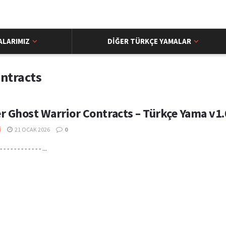
ALARIMIZ
DIĞER TÜRKÇE YAMALAR
ontracts
r Ghost Warrior Contracts – Türkçe Yama v1.
I
21 OCAK 2026
0
- - - - - - - - - - - - ...