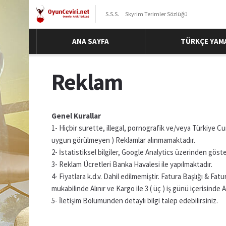
S.S.S.
Skyrim Terimler Sözlüğü
ANA SAYFA
TÜRKÇE YAM
Reklam
Genel Kurallar
1- Hiçbir surette, illegal, pornografik ve/veya Türkiye C
uygun görülmeyen ) Reklamlar alınmamaktadır.
2- İstatistiksel bilgiler, Google Analytics üzerinden göster
3- Reklam Ücretleri Banka Havalesi ile yapılmaktadır.
4- Fiyatlara k.d.v. Dahil edilmemiştir. Fatura Başlığı & F
mukabilinde Alınır ve Kargo ile 3 ( üç ) iş günü içerisinde A
5- İletişim Bölümünden detaylı bilgi talep edebilirsiniz.