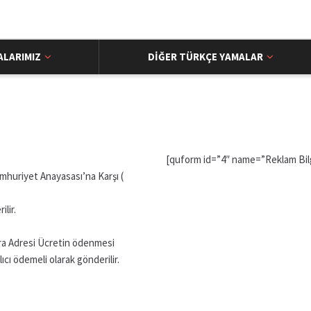
ALARIMIZ
DIĞER TÜRKÇE YAMALAR
[quform id=”4″ name=”Reklam Bil
umhuriyet Anayasası’na Karşı (
ilir.
atura Adresi Ücretin ödenmesi
lıcı ödemeli olarak gönderilir.