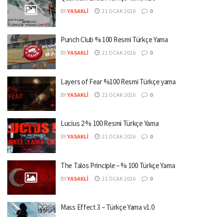
BY
YASAKLI
21 OCAK 2026
0
Punch Club % 100 Resmi Türkçe Yama
BY
YASAKLI
21 OCAK 2026
0
Layers of Fear %100 Resmi Türkçe yama
BY
YASAKLI
21 OCAK 2026
0
Lucius 2 % 100 Resmi Türkçe Yama
BY
YASAKLI
21 OCAK 2026
0
The Talos Principle – % 100 Türkçe Yama
BY
YASAKLI
21 OCAK 2026
0
Mass Effect 3 – Türkçe Yama v1.0