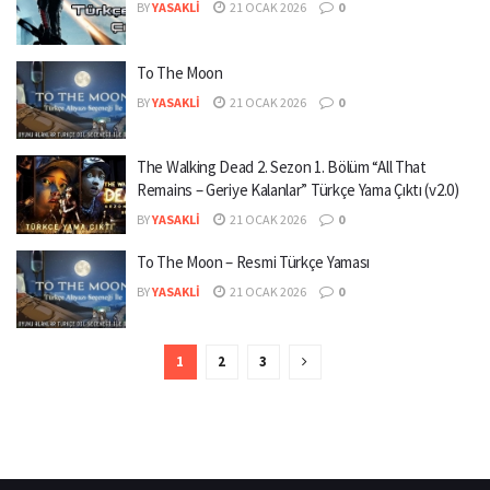
BY
YASAKLI
21 OCAK 2026
0
To The Moon
BY
YASAKLI
21 OCAK 2026
0
The Walking Dead 2. Sezon 1. Bölüm “All That
Remains – Geriye Kalanlar” Türkçe Yama Çıktı (v2.0)
BY
YASAKLI
21 OCAK 2026
0
To The Moon – Resmi Türkçe Yaması
BY
YASAKLI
21 OCAK 2026
0
1
2
3