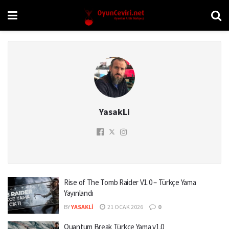
YasakLi
Rise of The Tomb Raider V1.0 – Türkçe Yama
Yayınlandı
BY
YASAKLI
21 OCAK 2026
0
Quantum Break Türkçe Yama v1.0