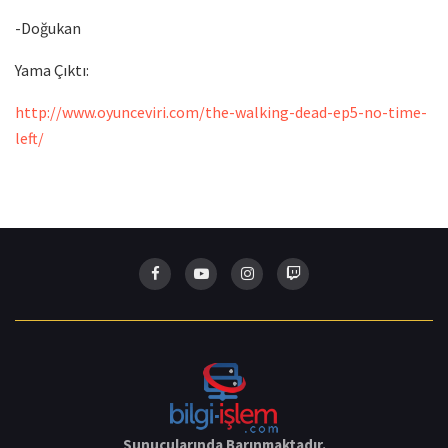
-Doğukan
Yama Çıktı:
http://www.oyunceviri.com/the-walking-dead-ep5-no-time-
left/
Sunucularında Barınmaktadır.