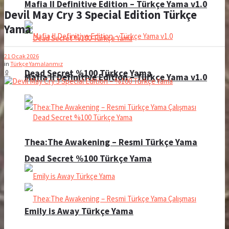
Mafia II Definitive Edition – Türkçe Yama v1.0
Devil May Cry 3 Special Edition Türkçe
Yama
21 Ocak 2026
in
Türkçe Yamalarımız
Dead Secret %100 Türkçe Yama
0
Mafia II Definitive Edition – Türkçe Yama v1.0
Thea:The Awakening – Resmi Türkçe Yama
Dead Secret %100 Türkçe Yama
Emily is Away Türkçe Yama