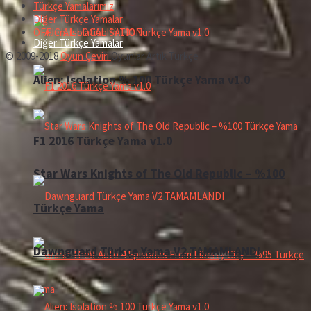
Türkçe Yamalarımız
Diğer Türkçe Yamalar
OFFICIAL LOCALISATION
Diğer Türkçe Yamalar
© 2009-2018
Oyun Çeviri
Oyunlar Artık Türkçe
Alien: Isolation % 100 Türkçe Yama v1.0
F1 2016 Türkçe Yama v1.0
Star Wars Knights of The Old Republic – %100
Türkçe Yama
Dawnguard Türkçe Yama V2 TAMAMLANDI