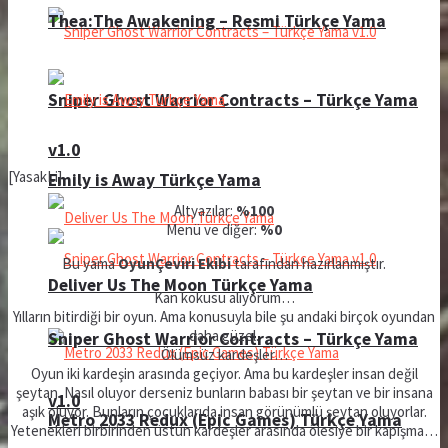
Thea:The Awakening – Resmi Türkçe Yama
Sniper Ghost Warrior Contracts – Türkçe Yama
v1.0
[YasakLi]
Emily is Away Türkçe Yama
Altyazılar:
%100
Menü ve diğer:
%0
Bu yama
OyunÇeviri Ekibi
tarafından hazırlanmıştır.
Deliver Us The Moon Türkçe Yama
Kan kokusu alıyorum…
Yılların bitirdiği bir oyun. Ama konusuyla bile şu andaki birçok oyundan
daha güzel.
Sniper Ghost Warrior Contracts – Türkçe Yama
Ölümsüz kardeşler…
Oyun iki kardeşin arasında geçiyor. Ama bu kardeşler insan değil
şeytan. Nasıl oluyor derseniz bunların babası bir şeytan ve bir insana
v1.0
aşık oluyor. Bunların çocuklarıda insan görünümlü şeytan oluyorlar.
Metro 2033 Redux (Epic Games) Türkçe Yama
Yetenekleri birbirinden üstün kardeşler arasında ölesiye bir kapışma…