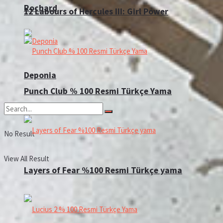
Rochard
12 Labours of Hercules III: Girl Power
Deponia
Punch Club % 100 Resmi Türkçe Yama
No Result
View All Result
Layers of Fear %100 Resmi Türkçe yama