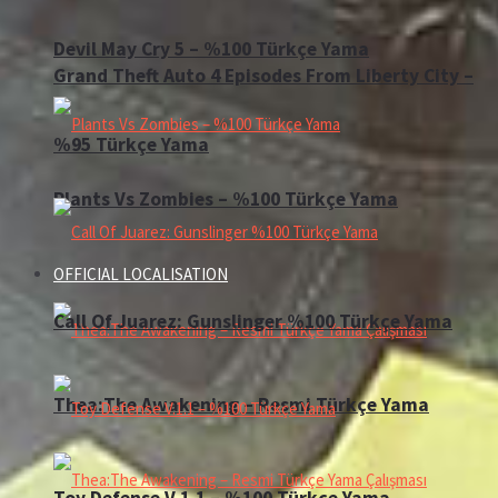
Devil May Cry 5 – %100 Türkçe Yama
Grand Theft Auto 4 Episodes From Liberty City –
%95 Türkçe Yama
Plants Vs Zombies – %100 Türkçe Yama
OFFICIAL LOCALISATION
Call Of Juarez: Gunslinger %100 Türkçe Yama
Thea:The Awakening – Resmi Türkçe Yama
Toy Defense V.1.1 – %100 Türkçe Yama