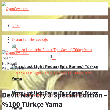
Ana Sayfa
S.S.S.
Türkçe Yamalarımız
Skyrim Terimler Sözlüğü
Ana Sayfa
6 Ağustos 2026, Perşembe - 04:51
Türkçe Yamalarımız
No Result
Metro Last Light Redux (Epic Games) Türkçe
View All Result
Yama
Metro Last Light Redux (Epic Games) Türkçe
Devil May Cry 3 Special Edition –
%100 Türkçe Yama
Yama