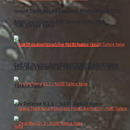
Grand Theft Auto 4 Episodes From Liberty City –
Alien: Isolation % 100 Türkçe Yama v1.0
%95 Türkçe Yama
Call Of Juarez: Gunslinger %100 Türkçe Yama
Star Wars Knights of The Old Republic – %100
Türkçe Yama
Toy Defense V.1.1 – %100 Türkçe Yama